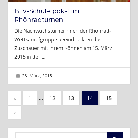
BTV-Schülerpokal im
Rhönradturnen
Die Nachwuchsturnerinnen der Rhönrad-
Wettkampfgruppe beeindruckten die
Zuschauer mit ihrem Können am 15. März
2015 in der
…
23. März, 2015
Sascha
Seitennummerierung
Vorherige
«
1
…
12
13
14
15
Beiträge
der
Nächste
»
Beiträge
Beiträge
Suchen