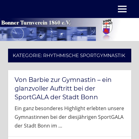
Zum
MENÜ
Inhalt
springen
KATEGORIE:
RHYTHMISCHE SPORTGYMNASTIK
Von Barbie zur Gymnastin – ein
glanzvoller Auftritt bei der
SportGALA der Stadt Bonn
Ein ganz besonderes Highlight erlebten unsere
Gymnastinnen bei der diesjährigen SportGALA
der Stadt Bonn im
…