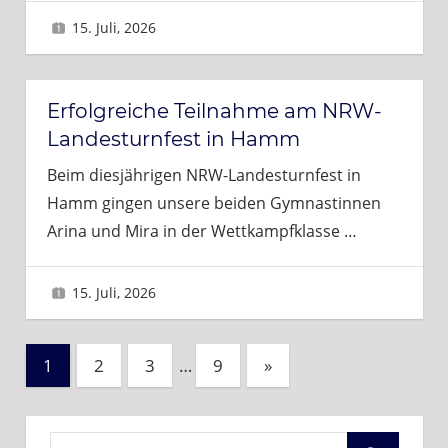
15. Juli, 2026
Brigitte
Erfolgreiche Teilnahme am NRW-
Landesturnfest in Hamm
Beim diesjährigen NRW-Landesturnfest in
Hamm gingen unsere beiden Gymnastinnen
Arina und Mira in der Wettkampfklasse
…
15. Juli, 2026
Brigitte
Seitennummerierung
Nächste
1
2
3
…
9
»
Beiträge
der
Beiträge
Suchen