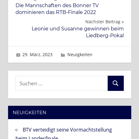
Beitragsnavigation
Die Mannschaften des Bonner TV
dominieren das RTB-Finale 2022
Nächster Beitrag
Leonie und Susanne gewinnen beim
Liedberg-Pokal
29. März, 2023
Brigitte
Neuigkeiten
Suchen
Suchen
nach:
NEUIGKEITEN
BTV verteidigt seine Vormachtstellung
beim Landesfinale