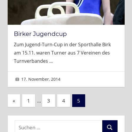
Birker Jugendcup
Zum Jugend-Turn-Cup in der Sporthalle Birk
am 15.11. waren Turner aus 7 Vereinen des
Turnverbandes
…
17. November, 2014
Sascha
Seitennummerierung
Vorherige
«
1
…
3
4
5
Beiträge
der
Beiträge
Suchen
Suchen