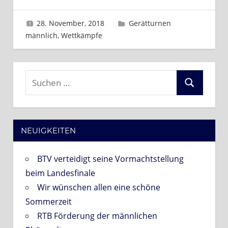
28. November, 2018
Sascha
Gerätturnen
männlich
,
Wettkämpfe
Suchen
Suchen
nach:
NEUIGKEITEN
BTV verteidigt seine Vormachtstellung
beim Landesfinale
Wir wünschen allen eine schöne
Sommerzeit
RTB Förderung der männlichen