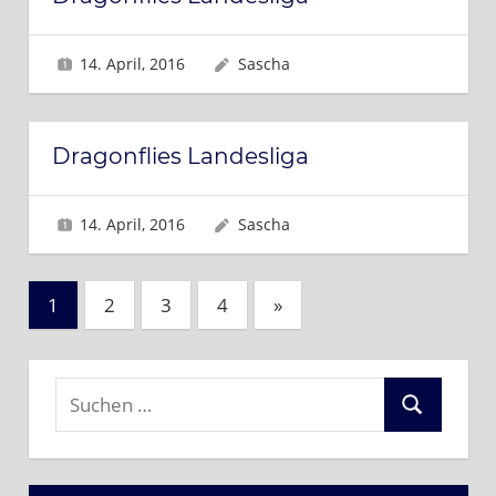
14. April, 2016
Sascha
Dragonflies Landesliga
14. April, 2016
Sascha
Seitennummerierung
Nächste
1
2
3
4
»
Beiträge
der
Beiträge
Suchen
Suchen
nach: