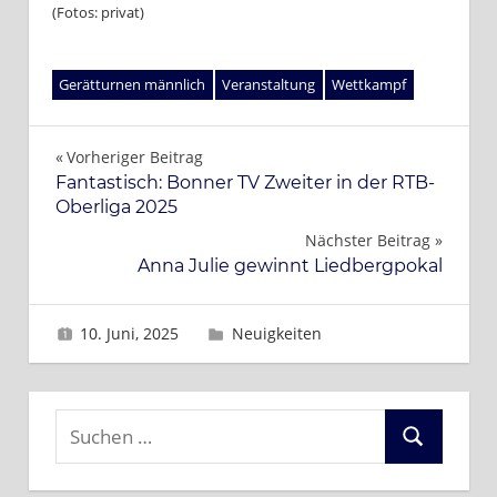
(Fotos: privat)
Gerätturnen männlich
Veranstaltung
Wettkampf
Beitragsnavigation
Vorheriger Beitrag
Fantastisch: Bonner TV Zweiter in der RTB-
Oberliga 2025
Nächster Beitrag
Anna Julie gewinnt Liedbergpokal
10. Juni, 2025
Brigitte
Neuigkeiten
Suchen
Suchen
nach: