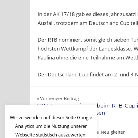
In der AK 17/18 gab es dieses Jahr zusätzl
Ausfall, trotzdem am Deutschland Cup te
Der RTB nominiert somit gleich sieben T
höchsten Wettkampf der Landesklasse. Wi
Paulina ohne die eine Teilnahme am Wett
Der Deutschland Cup findet am 2. und 3.
Beitragsnavigation
Vorheriger Beitrag
BTV-Turner gewinnen beim RTB-Cup 
allen Jugendaltersklassen
Wir verwenden auf dieser Seite Google
Analytics um die Nutzung unserer
30. September, 2024
Brigitte
Neuigkeiten
Webseite statistisch auszuwerten: