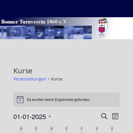
Zum
MENÜ
Inhalt
springen
Kurse
Veranstaltungen
Kurse
Veranstaltungen
Es wurden keine Ergebnisse gefunden.
Hinweis
01-01-2025
Veranst
Veran
Suche
Monat
Ansic
Datum
Suche
Kalender
M
MONTAG
D
DIENSTAG
M
MITTWOCH
D
DONNERSTAG
F
FREITAG
S
SAMSTAG
S
SONNTAG