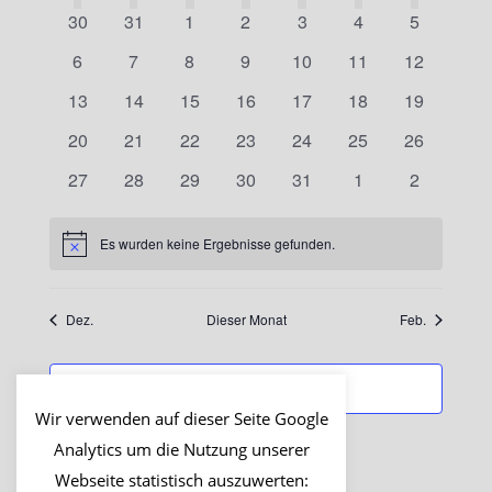
wählen.
Navig
und
0
0
0
0
0
0
0
30
31
1
2
3
4
5
von
Veranstaltungen
Veranstaltungen
Veranstaltungen
Veranstaltungen
Veranstaltungen
Veranstaltungen
Veranstal
0
0
0
0
0
0
0
6
7
8
9
10
11
12
Ansichte
Veranstaltungen
Veranstaltungen
Veranstaltungen
Veranstaltungen
Veranstaltungen
Veranstaltungen
Veranstaltungen
Veranstalt
0
0
0
0
0
0
0
13
14
15
16
17
18
19
Navigati
Veranstaltungen
Veranstaltungen
Veranstaltungen
Veranstaltungen
Veranstaltungen
Veranstaltungen
Veranstalt
0
0
0
0
0
0
0
20
21
22
23
24
25
26
Veranstaltungen
Veranstaltungen
Veranstaltungen
Veranstaltungen
Veranstaltungen
Veranstaltungen
Veranstalt
0
0
0
0
0
0
0
27
28
29
30
31
1
2
Veranstaltungen
Veranstaltungen
Veranstaltungen
Veranstaltungen
Veranstaltungen
Veranstaltungen
Veranstal
Es wurden keine Ergebnisse gefunden.
Hinweis
Dez.
Dieser Monat
Feb.
Kalender abonnieren
Wir verwenden auf dieser Seite Google
Analytics um die Nutzung unserer
Webseite statistisch auszuwerten: