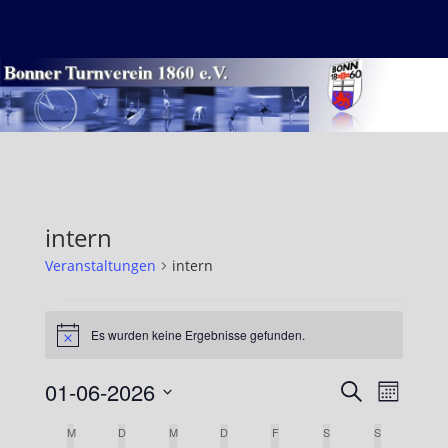
Zum
MENÜ
Inhalt
springen
intern
Veranstaltungen
intern
Veranstaltungen
Es wurden keine Ergebnisse gefunden.
Hinweis
01-06-2026
Veranst
Veran
Suche
Monat
Ansic
Datum
Suche
Kalender
M
MONTAG
D
DIENSTAG
M
MITTWOCH
D
DONNERSTAG
F
FREITAG
S
SAMSTAG
S
SONNTAG