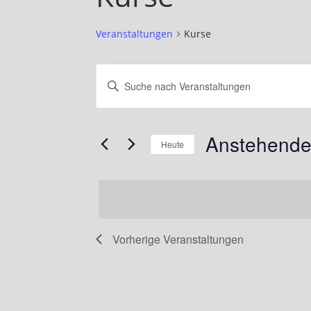
Veranstaltungen
Kurse
Veranstaltungen
Veranstaltungen
Bitte
Suche
Schlüsselwort
eingeben.
und
Anstehend
Suche
Heute
Ansichten,
nach
Datum
Navigation
Veranstaltungen
wählen.
Schlüsselwort.
Vorherige
Veranstaltungen